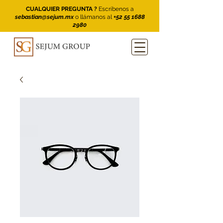
CUALQUIER PREGUNTA ?
Escríbenos a
sebastian@sejum.mx
o llámanos al
+52 55 1688
2980