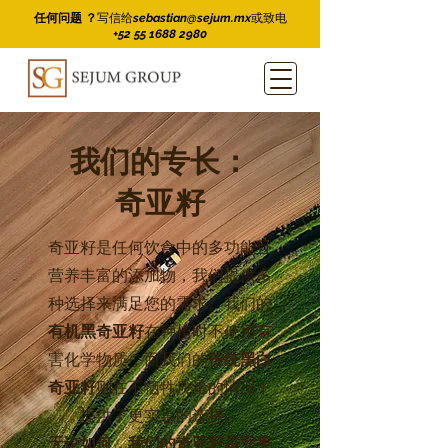
任何问题 ？
写信给
sebastian@sejum.mx
或致电
+52 55 1688 2980
我们的专长：
奇亚籽
奇亚籽是任何饮食中的多功能且
营养丰富的添加物，我们提供多
种选择来满足您的需求。我们的
有机黑奇亚籽
在种植时不使用有
害化学物质，而我们的
传统黑白
奇亚籽
则在不牺牲质量的情况下
提供了更实惠的选择。
无论如何，我们的奇亚籽是完美