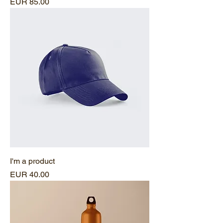
Precio
EUR 85.00
I'm a product
Precio
EUR 40.00