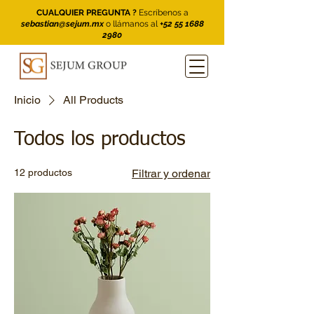
CUALQUIER PREGUNTA ?
Escríbenos a
sebastian@sejum.mx
o llámanos al
+52 55 1688
2980
Inicio
All Products
Todos los productos
12 productos
Filtrar y ordenar