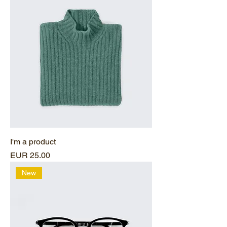
I'm a product
Precio
EUR 25.00
New