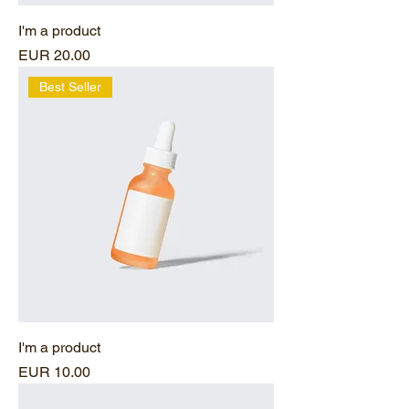
I'm a product
Precio
EUR 20.00
Best Seller
I'm a product
Precio
EUR 10.00